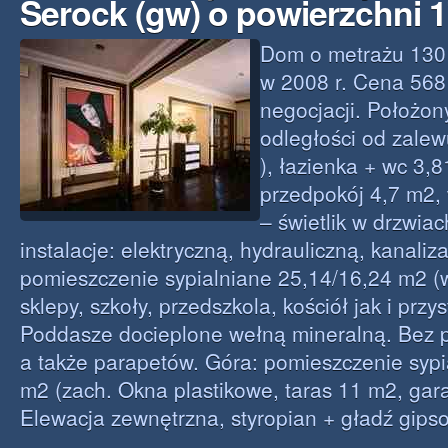
Serock (gw) o powierzchni 
Dom o metrażu 13
w 2008 r. Cena 568 
negocjacji. Położon
odległości od zalew
), łazienka + wc 3,
przedpokój 4,7 m2, 
– świetlik w drzwia
instalacje: elektryczną, hydrauliczną, kanalizac
pomieszczenie sypialniane 25,14/16,24 m2 (
sklepy, szkoły, przedszkola, kościół jak i prz
Poddasze docieplone wełną mineralną. Bez p
a także parapetów. Góra: pomieszczenie sypi
m2 (zach. Okna plastikowe, taras 11 m2, gar
Elewacja zewnętrzna, styropian + gładź gipso