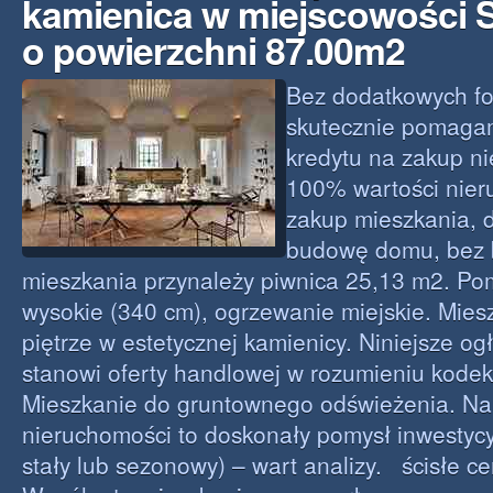
kamienica w miejscowości 
o powierzchni 87.00m2
Bez dodatkowych fo
skutecznie pomaga
kredytu na zakup n
100% wartości nier
zakup mieszkania, d
budowę domu, bez b
mieszkania przynależy piwnica 25,13 m2. Po
wysokie (340 cm), ogrzewanie miejskie. Mies
piętrze w estetycznej kamienicy. Niniejsze og
stanowi oferty handlowej w rozumieniu kodek
Mieszkanie do gruntownego odświeżenia. Nab
nieruchomości to doskonały pomysł inwestyc
stały lub sezonowy) – wart analizy. ścisłe c