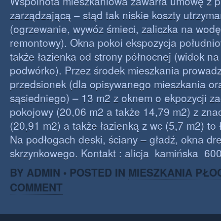
Wspólnota mieszkaniowa zawarła umowę z p
zarządzającą – stąd tak niskie koszty utrzyma
(ogrzewanie, wywóz śmieci, zaliczka na wodę
remontowy). Okna pokoi ekspozycja południo
także łazienka od strony północnej (widok n
podwórko). Przez środek mieszkania prowadz
przedsionek (dla opisywanego mieszkania ora
sąsiedniego) – 13 m2 z oknem o ekpozycji za
pokojowy (20,06 m2 a także 14,79 m2) z zna
(20,91 m2) a także łazienką z wc (5,7 m2) to
Na podłogach deski, ściany – gładź, okna dr
skrzynkowego. Kontakt : alicja kamińska 600
BY ADMIN • POSTED IN
MIESZKANIA PŁO
COMMENT