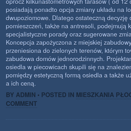
oprócz kilkunastometrowych tarasów ( od 12
posiadają ponadto opcja zmiany układu na lo
dwupoziomowe. Dlatego ostateczną decyzję 
pomieszczeń, także na antresoli, podejmują kl
specjalistyczne porady oraz sugerowane zmia
Koncepcja zapożyczona z miejskiej zabudowy
przeniesiona do zielonych terenów, którym to
zabudowa domów jednorodzinnych. Projekta
osiedla w piecowicach skupili się na znalezi
pomiędzy estetyczną formą osiedla a także uż
a ich ceną.
BY ADMIN • POSTED IN
MIESZKANIA PŁO
COMMENT