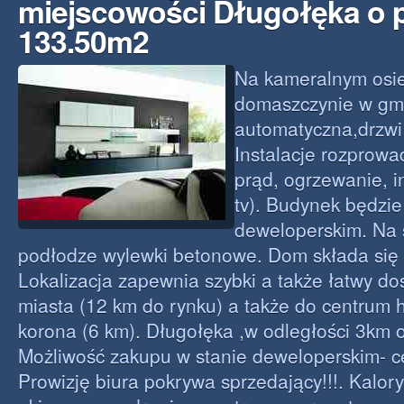
miejscowości Długołęka o 
133.50m2
Na kameralnym osi
domaszczynie w gm
automatyczna,drzwi
Instalacje rozprow
prąd, ogrzewanie, in
tv). Budynek będzie
deweloperskim. Na ś
podłodze wylewki betonowe. Dom składa się z
Lokalizacja zapewnia szybki a także łatwy d
miasta (12 km do rynku) a także do centrum
korona (6 km). Długołęka ,w odległości 3km o
Możliwość zakupu w stanie deweloperskim- c
Prowizję biura pokrywa sprzedający!!!. Kalory