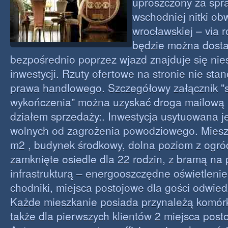
uproszczony za spr
wschodniej nitki ob
wrocławskiej – via 
będzie można dosta
bezpośrednio poprzez wjazd znajduje się ni
inwestycji. Rzuty ofertowe na stronie nie sta
prawa handlowego. Szczegółowy załącznik "
wykończenia" można uzyskać droga mailową 
działem sprzedaży:. Inwestycja usytuowana j
wolnych od zagrożenia powodziowego. Miesz
m2 , budynek środkowy, dolna poziom z ogr
zamknięte osiedle dla 22 rodzin, z bramą na 
infrastrukturą – energooszczędne oświetlenie
chodniki, miejsca postojowe dla gości odwied
Każde mieszkanie posiada przynależą komórk
także dla pierwszych klientów 2 miejsca post