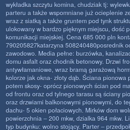
wykładka szczytu komina, chudziak tj: wylew
parteru a także wspomniane już ocieplenie 
wraz z siatką a także gruntem pod tynk struk
ulokowany w bardzo pięknym miejscu, dość 
komunikacji miejskiej. Cena 685 000 pln kont
790205827katarzyna 508240480posrednik o
zawodowo. Media pełne: burzówka, kanalizacj
domu asfalt oraz chodnik betonowy. Drzwi fr
antywłamaniowe, wraz bramą garażową horm
kolorze jak okna- złoty dąb. Ściana pionowa 
potem skosy- oprócz pionowych ścian pod m
od frontu oraz od tylnego tarasu są ściany p
oraz drzwiami balkonowymi pionowymi, do t
dachu- 5 okien połaciowych. Mirków dom woln
powierzchnia – 200 mkw, dzialka 964 mkw. Li
typ budynku: wolno stojący. Parter – przedpok