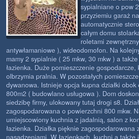
sypialniane o pow 2
przyziemiu garaż n
automatycznie ste
całym domu stolark
roletami zewnętrzny
antywłamaniowe ), wideodomofon. Na kolejn
mamy 2 sypialnie ( 25 mkw, 30 mkw ) a takż
łazienka. Duże pomieszczenie gospodarcze, 
olbrzymia pralnia. W pozostałych pomieszcz
dywanowa. Istnieje opcja kupna działki obok 
800m2 ( budowlano usługowa ). Dom doskona
siedzibę firmy, ulokowany tutaj drogi s8. Dzia
zagospodarowana o powierzchni 800 mkw. N
umiejscowiony kuchnia z jadalnią, salon z ko
łazienka. Działka pięknie zagospodarowana z
nasadzeniami. W łazienkach, kuchni a także j