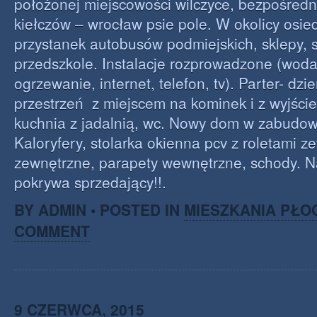
położonej miejscowości wilczyce, bezpośredni
kiełczów – wrocław psie pole. W okolicy osi
przystanek autobusów podmiejskich, sklepy, s
przedszkole. Instalacje rozprowadzone (woda
ogrzewanie, internet, telefon, tv). Parter- dz
przestrzeń z miejscem na kominek i z wyjści
kuchnia z jadalnią, wc. Nowy dom w zabudow
Kaloryfery, stolarka okienna pcv z roletami z
zewnętrzne, parapety wewnętrzne, schody. N
pokrywa sprzedający!!.
BY ADMIN • POSTED IN
MIESZKANIA PŁO
COMMENT
9 CZERWCA, 2015