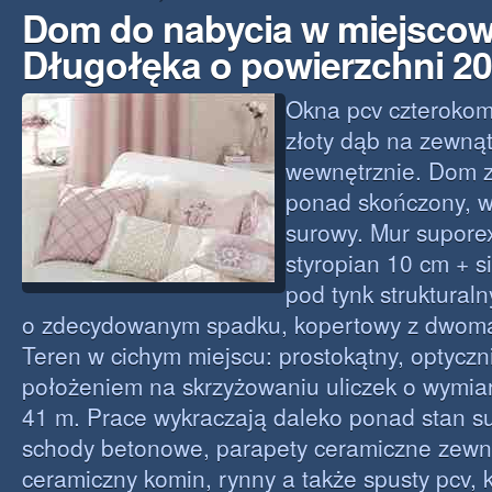
Dom do nabycia w miejscow
Długołęka o powierzchni 2
Okna pcv czterokom
złoty dąb na zewnąt
wewnętrznie. Dom z
ponad skończony, w
surowy. Mur supore
styropian 10 cm + si
pod tynk struktural
o zdecydowanym spadku, kopertowy z dwom
Teren w cichym miejscu: prostokątny, optycz
położeniem na skrzyżowaniu uliczek o wymia
41 m. Prace wykraczają daleko ponad stan s
schody betonowe, parapety ceramiczne zewn
ceramiczny komin, rynny a także spusty pcv, 