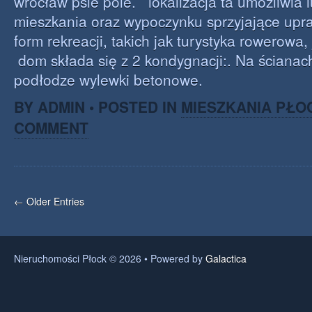
wrocław psie pole. lokalizacja ta umożliwia
mieszkania oraz wypoczynku sprzyjające upr
form rekreacji, takich jak turystyka rowerowa,
dom składa się z 2 kondygnacji:. Na ścianach
podłodze wylewki betonowe.
BY ADMIN • POSTED IN
MIESZKANIA PŁO
COMMENT
← Older Entries
Nieruchomości Płock © 2026 • Powered by
Galactica