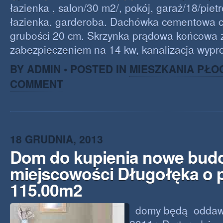
łazienka , salon/30 m2/, pokój, garaż/18/pietr
łazienka, garderoba. Dachówka cementowa c
grubości 20 cm. Skrzynka prądowa końcowa 
zabezpieczeniem na 14 kw, kanalizacja wyp
BY ADMIN • POSTED IN
MIESZKANIA PŁO
COMMENT
18 GRUDNIA, 2013
Dom do kupienia nowe bud
miejscowości Długołęka o 
115.00m2
domy będą oddawa