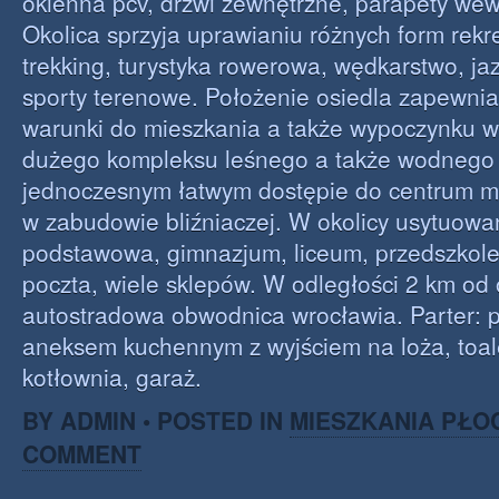
okienna pcv, drzwi zewnętrzne, parapety wew
Okolica sprzyja uprawianiu różnych form rekrea
trekking, turystyka rowerowa, wędkarstwo, ja
sporty terenowe. Położenie osiedla zapewni
warunki do mieszkania a także wypoczynku w
dużego kompleksu leśnego a także wodnego 
jednoczesnym łatwym dostępie do centrum m
w zabudowie bliźniaczej. W okolicy usytuowa
podstawowa, gimnazjum, liceum, przedszkole
poczta, wiele sklepów. W odległości 2 km od 
autostradowa obwodnica wrocławia. Parter: p
aneksem kuchennym z wyjściem na loża, toale
kotłownia, garaż.
BY ADMIN • POSTED IN
MIESZKANIA PŁO
COMMENT