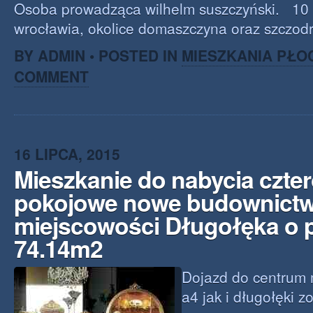
Osoba prowadząca wilhelm suszczyński. 10 
wrocławia, okolice domaszczyna oraz szczodr
BY ADMIN • POSTED IN
MIESZKANIA PŁO
COMMENT
16 LIPCA, 2015
Mieszkanie do nabycia czte
pokojowe nowe budownict
miejscowości Długołęka o 
74.14m2
Dojazd do centrum 
a4 jak i długołęki z