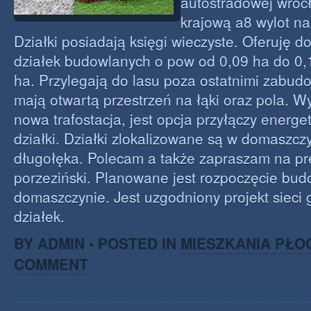
autostradowej wroc
krajową a8 wylot n
Działki posiadają księgi wieczyste. Oferuję d
działek budowlanych o pow od 0,09 ha do 0,
ha. Przylegają do lasu poza ostatnimi zabud
mają otwartą przestrzeń na łąki oraz pola. 
nowa trafostacja, jest opcja przyłączy energ
działki. Działki zlokalizowane są w domaszcz
długołęka. Polecam a także zapraszam na pre
porzeziński. Planowane jest rozpoczęcie bud
domaszczynie. Jest uzgodniony projekt sieci
działek.
BY ADMIN • POSTED IN
MIESZKANIA PŁO
COMMENT