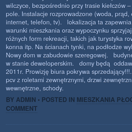
wilczyce, bezpośrednio przy trasie kiełczów 
pole. Instalacje rozprowadzone (woda, prąd,
internet, telefon, tv). lokalizacja ta zapewni
warunki mieszkania oraz wypoczynku sprzyja
różnych form rekreacji, takich jak turystyka r
konna itp. Na ścianach tynki, na podłodze w
Nowy dom w zabudowie szeregowej. budyne
w stanie deweloperskim. domy będą oddaw
2011r. Prowizję biura pokrywa sprzedający!!!.
pcv z roletami zewnętrznymi, drzwi zewnętrzn
wewnętrzne, schody.
BY ADMIN • POSTED IN
MIESZKANIA PŁO
COMMENT