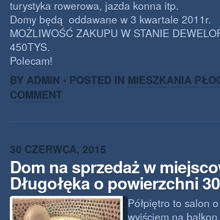
turystyka rowerowa, jazda konna itp.
Domy będą oddawane w 3 kwartale 2011r.
MOŻLIWOŚĆ ZAKUPU W STANIE DEWELO
450TYS.
Polecam!
BY ADMIN • POSTED IN
MIESZKANIA PŁO
COMMENT
30 CZERWCA, 2015
Dom na sprzedaż w miejsco
Długołęka o powierzchni 3
Półpiętro to salon 
wyjściem na balkon