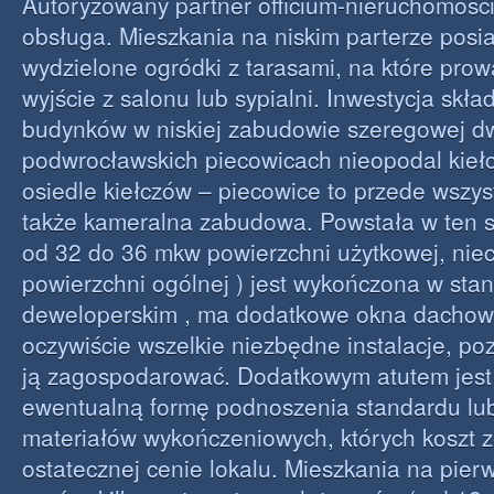
Autoryzowany partner officium-nieruchomości
obsługa. Mieszkania na niskim parterze posi
wydzielone ogródki z tarasami, na które pro
wyjście z salonu lub sypialni. Inwestycja skła
budynków w niskiej zabudowie szeregowej d
podwrocławskich piecowicach nieopodal kieł
osiedle kiełczów – piecowice to przede wszys
także kameralna zabudowa. Powstała w ten s
od 32 do 36 mkw powierzchni użytkowej, ni
powierzchni ogólnej ) jest wykończona w sta
deweloperskim , ma dodatkowe okna dachow
oczywiście wszelkie niezbędne instalacje, po
ją zagospodarować. Dodatkowym atutem jest 
ewentualną formę podnoszenia standardu lu
materiałów wykończeniowych, których koszt z
ostatecznej cenie lokalu. Mieszkania na pier