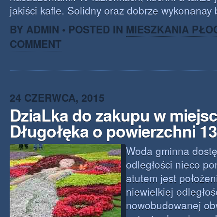
jakiści kafle. Solidny oraz dobrze wykonanay
BY ADMIN • POSTED IN
MIESZKANIA PŁO
COMMENT
24 CZERWCA, 2015
DziaLka do zakupu w miejs
Długołęka o powierzchni 1
Woda gminna dostę
odległości nieco p
atutem jest położen
niewielkiej odległo
nowobudowanej ob