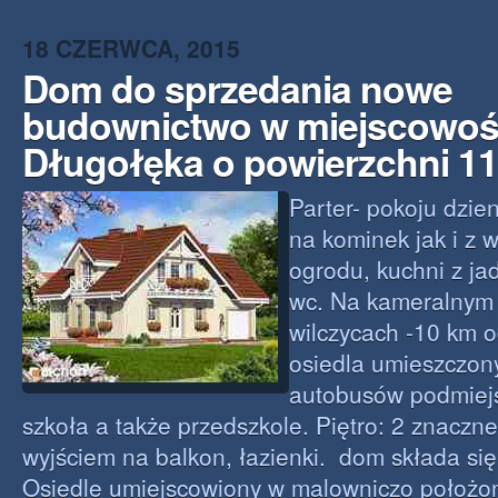
18 CZERWCA, 2015
Dom do sprzedania nowe
budownictwo w miejscowoś
Długołęka o powierzchni 1
Parter- pokoju dzi
na kominek jak i z 
ogrodu, kuchni z jad
wc. Na kameralnym
wilczycach -10 km o
osiedla umieszczon
autobusów podmiejs
szkoła a także przedszkole. Piętro: 2 znaczne
wyjściem na balkon, łazienki. dom składa się
Osiedle umiejscowiony w malowniczo położon