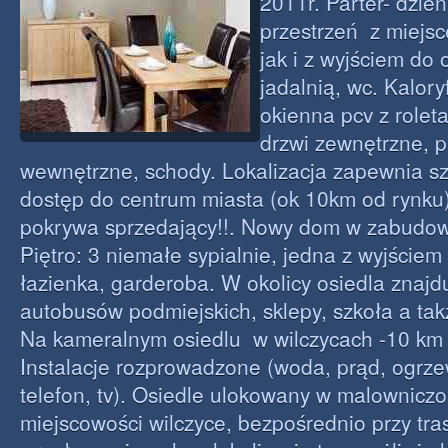
2011r. Parter- dzie
przestrzeń z miejs
jak i z wyjściem do
jadalnią, wc. Kalory
okienna pcv z rolet
drzwi zewnętrzne, 
wewnętrzne, schody. Lokalizacja zapewnia sz
dostęp do centrum miasta (ok 10km od rynku)
pokrywa sprzedający!!. Nowy dom w zabudow
Piętro: 3 niemałe sypialnie, jedna z wyjściem 
łazienka, garderoba. W okolicy osiedla znajd
autobusów podmiejskich, sklepy, szkoła a tak
Na kameralnym osiedlu w wilczycach -10 km 
Instalacje rozprowadzone (woda, prąd, ogrzew
telefon, tv). Osiedle ulokowany w malownicz
miejscowości wilczyce, bezpośrednio przy tra