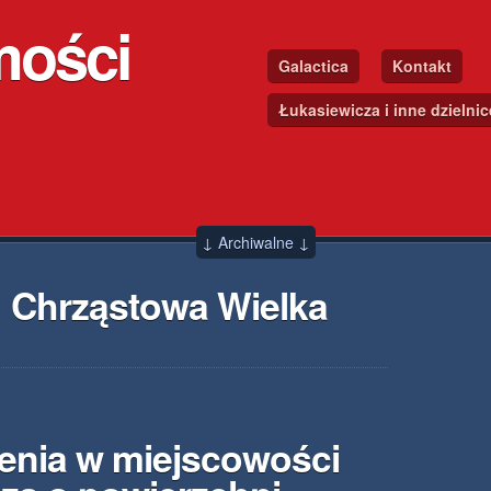
mości
Galactica
Kontakt
Łukasiewicza i inne dzielni
↓ Archiwalne ↓
 Chrząstowa Wielka
enia w miejscowości