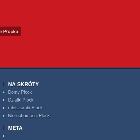
ce Płocka
NA SKRÓTY
Domy Płcok
Działki Płock
mieszkania Płock
Nieruchomości Płock
META