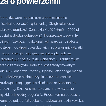
za o powierzchni
Zaprojektowano na parterze 3 pomieszczenia
mieszkalne ze wspólną łazienką. Obręb ratanice w
dąbrowie górniczej. Cena działki : 200zł/m2 + 5000 pln
(udział w drodze dojazdowej). Poprzez zastosowanie
różnych rozwiązań funkcjonalnych wnętrza. Działka z
dostępem do drogi utwardzonej, media w granicy działki
– woda i energia! sieć gazowa jest w planach na
przełomie 2011/2012 roku. Cena domu: 1700zł/m2 w
 stanie zamkniętym. Dom ten jest zmodyfikowanym
la 4 – 5 osobowej rodziny, z pokoju dziennego można
a. Lokalizacje cechuje szybki dojazd do centrum
trakcyjna znajdująca się działka do sprzedania, na
rodzinnej. Działka o metrażu 867 m2 w kształcie
czny zbiornik wodny pogoria iv. Przestrzeń na poddaszu
zamy do oglądania! osoba kontaktowa anna zimkowska.