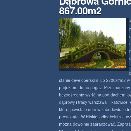
Dąbrowa Górnic
867.00m2
stanie developerskim lub 2700zł/m2 w
projektem domu pegaz. Przeznaczony d
bezpośrednio wyjść na pod dachem loż
dąbrowy i trasy warszawa – katowice. A
której powstaje dom w zabudowie jedno
prostokąta. W bliskiej odległości sztu
można dowolnie zaaranżować. Zapras