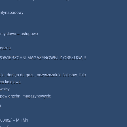
 antynapadowy
zemysłowo – usługowe
ięczna
POWIERZCHNI MAGAZYNOWEJ Z OBSŁUGĄ!!!
cja, dostęp do gazu, oczyszczalnia ścieków, linie
ica kolejowa
uwnicy
h powierzchni magazynowych:
1
500m2/ – M i M1