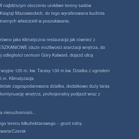
W najbliższym otoczeniu urokliwe tereny sadów
Książąt Mazowieckich, do tego wyrafinowana kuchnia
narnych właścicieli w poszukiwaniu
równo jako klimatyczna restauracja jak również z
IESZKANIOWE (duże możliwości aranżacji wnętrza, do
j odległości centrum Góry Kalwarii, dojazd ulicą
racyjne 120 m. kw. Tarasy 130 m.kw. Działka z ogrodem
 m. Klimatyzacja.
 detale zagospodarowana działka, dodatkowo duży taras
 kontynuację wnętrza, profesjonalny podjazd wraz z
cia nieruchomości…
ego terenu kilkuhektarowego – grunt rolny.
waria/Czersk