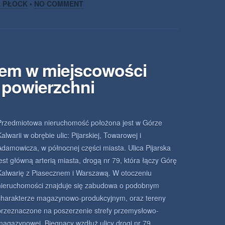
A PŁOCK
•
NO COMMENT
jem w miejscowości
 powierzchni
Przedmiotowa nieruchomość położona jest w Górze
alwarii w obrębie ulic: Pijarskiej, Towarowej i
Adamowicza, w północnej części miasta. Ulica Pijarska
jest główną arterią miasta, drogą nr 79, która łączy Górę
Kalwarię z Piasecznem i Warszawą. W otoczeniu
nieruchomości znajduje się zabudowa o podobnym
charakterze magazynowo-produkcyjnym, oraz tereny
przeznaczone na poszerzenie strefy przemysłowo-
magazynowej. Biegnący wzdłuż ulicy drogi nr 79