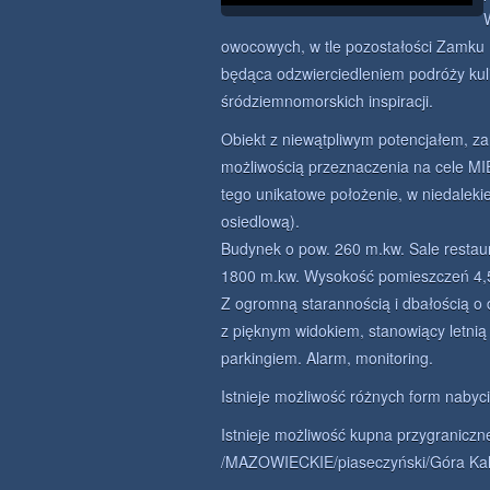
owocowych, w tle pozostałości Zamku 
będąca odzwierciedleniem podróży kuli
śródziemnomorskich inspiracji.
Obiekt z niewątpliwym potencjałem, za
możliwością przeznaczenia na cele M
tego unikatowe położenie, w niedalekie
osiedlową).
Budynek o pow. 260 m.kw. Sale restau
1800 m.kw. Wysokość pomieszczeń 4,5
Z ogromną starannością i dbałością o
z pięknym widokiem, stanowiący letnią
parkingiem. Alarm, monitoring.
Istnieje możliwość różnych form naby
Istnieje możliwość kupna przygraniczn
/MAZOWIECKIE/piaseczyński/Góra Kal