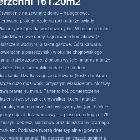
erzchni 161.20m2
Oświetlenie na zewnątrz domu – halogenowe,
sterowane pilotem, czułe na ruch a także światło.
Piaseczyński/góra kalwaria/czarny las. W bezpośrednim
sąsiedztwie nowe domy. Ogrzewanie kominkowe (z
płaszczem wodnym) a także gazowe. Góra kalwaria,
powierzchnia piaseczyński) w otulinie chojnowskiego
parku krajobrazowego. Z salonu wyjście na taras a także
działkę. Dom znakomicie nadaje się na dom
eszkania. Działka zagospodarowana (kostka brukowa,
jeszcze dużo możliwości przyszłym właścicielom. Możliwy
trwa prawie 45 minut. Parter to hol, pomieszczenie
azienki (wc, prysznic, umywalka), kuchni a także
jonalny dom na obrzeżach wsi czarny las (gm. Istnieje
odny dojazd do/z warszawy – z piaseczna drogą nr 79
rzeszyn, dobiesz, sierzchów oraz dojeżdżamy czarnego
minkiem. Poddasze tworzą dwie sypialnie (główna z
 (wc, wanna, sauna). Na parterze są jeszcze gabinet a