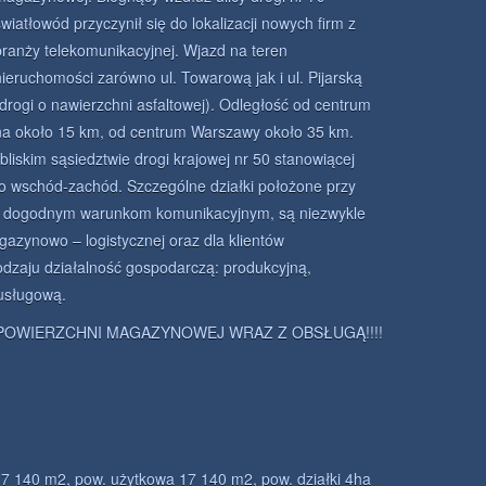
światłowód przyczynił się do lokalizacji nowych firm z
branży telekomunikacyjnej. Wjazd na teren
nieruchomości zarówno ul. Towarową jak i ul. Pijarską
(drogi o nawierzchni asfaltowej). Odległość od centrum
na około 15 km, od centrum Warszawy około 35 km.
liskim sąsiedztwie drogi krajowej nr 50 stanowiącej
go wschód-zachód. Szczególne działki położone przy
dzo dogodnym warunkom komunikacyjnym, są niezwykle
gazynowo – logistycznej oraz dla klientów
dzaju działalność gospodarczą: produkcyjną,
usługową.
POWIERZCHNI MAGAZYNOWEJ WRAZ Z OBSŁUGĄ!!!!
17 140 m2, pow. użytkowa 17 140 m2, pow. działki 4ha