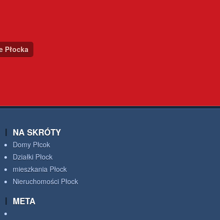
ce Płocka
NA SKRÓTY
Domy Płcok
Działki Płock
mieszkania Płock
Nieruchomości Płock
META