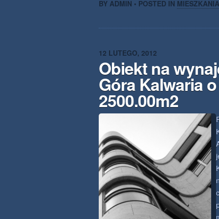
BY ADMIN • POSTED IN
MIESZKANI
12 LUTEGO, 2012
Obiekt na wyna
Góra Kalwaria o
2500.00m2
K