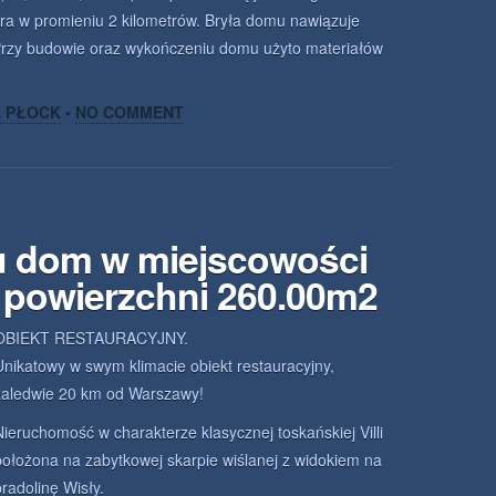
tura w promieniu 2 kilometrów. Bryła domu nawiązuje
Przy budowie oraz wykończeniu domu użyto materiałów
A PŁOCK
•
NO COMMENT
u dom w miejscowości
 powierzchni 260.00m2
OBIEKT RESTAURACYJNY.
Unikatowy w swym klimacie obiekt restauracyjny,
zaledwie 20 km od Warszawy!
Nieruchomość w charakterze klasycznej toskańskiej Villi
położona na zabytkowej skarpie wiślanej z widokiem na
pradolinę Wisły.