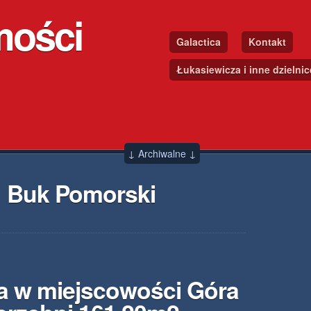
mości
Galactica
Kontakt
Łukasiewicza i inne dzielni
↓ Archiwalne ↓
 Buk Pomorski
a w miejscowości Góra