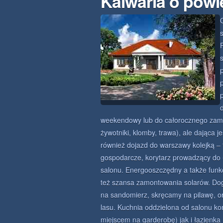
Kalwaria o powi
weekendowy lub do całorocznego zami
żywotniki, klomby, trawa), ale dająca 
również dojazd do warszawy kolejką – 
gospodarcze, korytarz prowadzący do ł
salonu. Energooszczędny a także funkc
też szansa zamontowania solarów. Dog
na sandomierz, skręcamy na pilawę, o
lasu. Kuchnia oddzielona od salonu ko
miejscem na garderobę) jak i łazienka