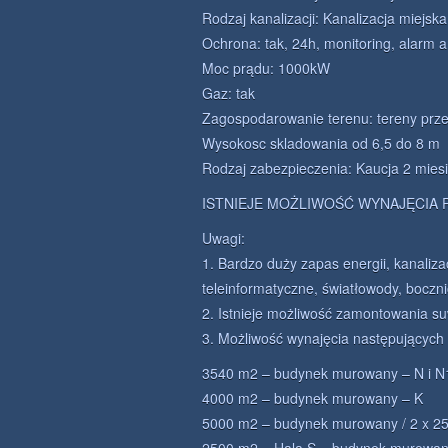
Rodzaj kanalizacji: Kanalizacja miejska
Ochrona: tak, 24h, monitoring, alarm
Moc prądu: 1000kW
Gaz: tak
Zagospodarowanie terenu: tereny pr
Wysokosc skladowania od 6,5 do 8 m
Rodzaj zabezpieczenia: Kaucja 2 mies
ISTNIEJE MOŻLIWOŚĆ WYNAJĘCIA 
Uwagi:
1. Bardzo duży zapas energii, kanaliza
teleinformatyczne, światłowody, boczn
2. Istnieje możliwość zamontowania s
3. Możliwość wynajęcia następującyc
3540 m2 – budynek murowany – N i N
4000 m2 – budynek murowany – K
5000 m2 – budynek murowany / 2 x 2